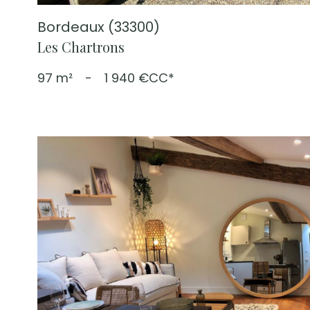
Bordeaux (33300)
Les Chartrons
97 m²
-
1 940 €
CC*
voir le
bien