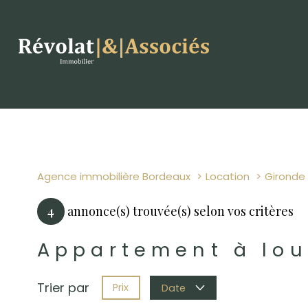
Agence immobilière Bordeaux
Location
Gironde
4
annonce(s) trouvée(s) selon vos critères
Appartement à lou
Trier par
Prix
Date