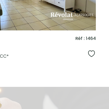
Réf : 1464
Sélecti
CC*
é