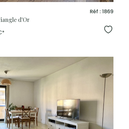
Réf : 1869
iangle d'Or
Sélecti
C*
voir le
bien