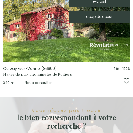
exclusif
voir le
coup de coeur
bien
Curzay-sur-Vonne (86600)
Réf : 1826
Havre de paix à 20 minutes de Poitiers
Sél
340 m²
-
Nous consulter
Vous n'avez pas trouvé
le bien correspondant à votre
recherche ?