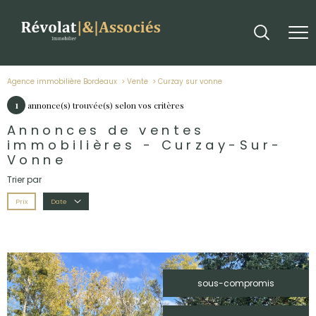
Agence immobilière Bordeaux
Vente
curzay sur vonne
1
annonce(s) trouvée(s) selon vos critères
Annonces de ventes
immobilières - Curzay-Sur-
Vonne
Trier par
Prix
Date
sous-compromis