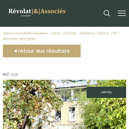
Agence immobilière Bordeaux
Vente
Gironde
Bordeaux
Maison
T6
nansouty saint genes
retour aux résultats
Réf : 1375
vendu