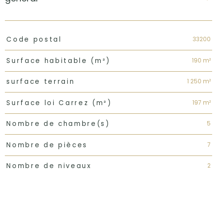
TRAD_PAMPERO_Caracteristique
Valeurs
33200
Code postal
190 m²
Surface habitable (m²)
1 250 m²
surface terrain
197 m²
Surface loi Carrez (m²)
5
Nombre de chambre(s)
7
Nombre de pièces
2
Nombre de niveaux