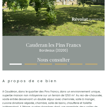
Cauderan les Pins Francs
Bordeaux (33200)
Nous consulter
A propos de ce bien
A Caudéran, dans le quartier des Pins Francs, dans un environnement unique,
superbe maison non mitoyenne sur un terrain de 1250 m². Au rez-de-chaussée,
vaste entrée desservant un double séjour avec cheminée, salle à manger,
cuisine dinatoire séparée, chambre, salle de bains, chaufferie et toilette
indépendant. A l'étage, quatre chambres dont une parentale, deux salles de