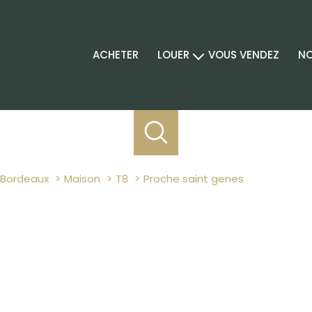
ACHETER
LOUER
VOUS VENDEZ
NO
location professionnel
Bordeaux
Maison
T8
proche saint genes