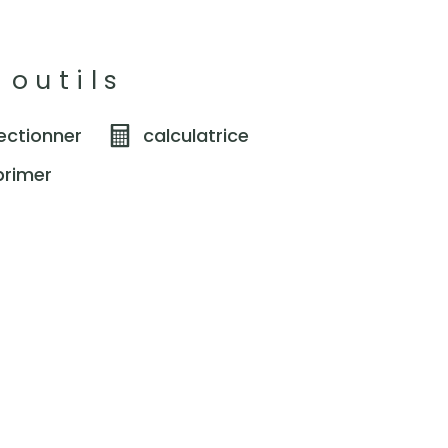
 outils
ectionner
calculatrice
primer