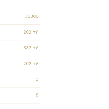
33000
202 m²
332 m²
202 m²
5
8