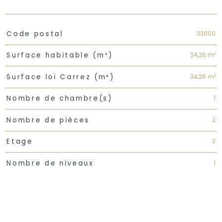
TRAD_PAMPERO_Caracteristique
Valeurs
33000
Code postal
34,26 m²
Surface habitable (m²)
34,26 m²
Surface loi Carrez (m²)
1
Nombre de chambre(s)
2
Nombre de pièces
2
Etage
1
Nombre de niveaux