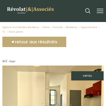
Agence immobilière Bordeaux
Vente
Gironde
Bordeaux
Appartement
T2
saint pierre
retour aux résultats
Réf : 1540
vendu