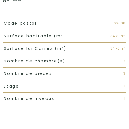
TRAD_PAMPERO_Caracteristique
Valeurs
33000
Code postal
84,70 m²
Surface habitable (m²)
84,70 m²
Surface loi Carrez (m²)
2
Nombre de chambre(s)
3
Nombre de pièces
1
Etage
1
Nombre de niveaux