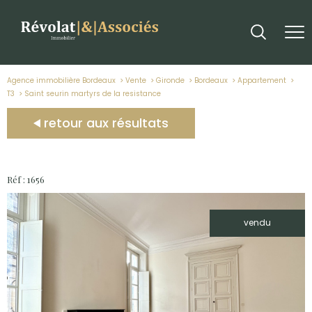
Agence immobilière Bordeaux
Vente
Gironde
Bordeaux
Appartement
T3
saint seurin martyrs de la resistance
retour aux résultats
Réf : 1656
vendu