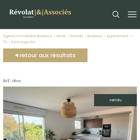
Agence immobilière Bordeaux
Vente
Gironde
Bordeaux
Appartement
T3
saint augustin
retour aux résultats
Réf : 1809
vendu