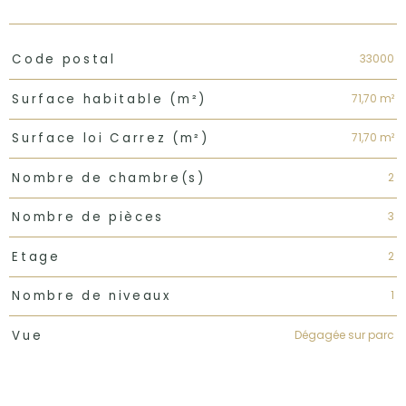
TRAD_PAMPERO_Caracteristique
Valeurs
33000
Code postal
71,70 m²
Surface habitable (m²)
71,70 m²
Surface loi Carrez (m²)
2
Nombre de chambre(s)
3
Nombre de pièces
2
Etage
1
Nombre de niveaux
Dégagée sur parc
Vue