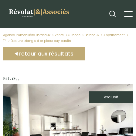
Agence immobilière Bordeaux
Vente
Gironde
Bordeaux
Appartement
T4
bordure triangle d or place puy paulin
retour aux résultats
Réf : 1897
exclusif