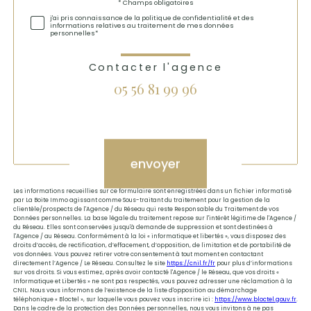
Validation
* Champs obligatoires
j'ai pris connaissance de la politique de confidentialité et des
informations relatives au traitement de mes données
personnelles*
Contacter l'agence
05 56 81 99 96
Validation
envoyer
Les informations recueillies sur ce formulaire sont enregistrées dans un fichier informatisé
par La Boite Immo agissant comme Sous-traitant du traitement pour la gestion de la
clientèle/prospects de l'Agence / du Réseau qui reste Responsable du Traitement de vos
Données personnelles. La base légale du traitement repose sur l'intérêt légitime de l'Agence /
du Réseau. Elles sont conservées jusqu'à demande de suppression et sont destinées à
l'Agence / au Réseau. Conformément à la loi « informatique et libertés », vous disposez des
droits d’accès, de rectification, d’effacement, d’opposition, de limitation et de portabilité de
vos données. Vous pouvez retirer votre consentement à tout moment en contactant
directement l’Agence / Le Réseau. Consultez le site
https://cnil.fr/fr
pour plus d’informations
sur vos droits. Si vous estimez, après avoir contacté l'Agence / le Réseau, que vos droits «
Informatique et Libertés » ne sont pas respectés, vous pouvez adresser une réclamation à la
CNIL. Nous vous informons de l’existence de la liste d'opposition au démarchage
téléphonique « Bloctel », sur laquelle vous pouvez vous inscrire ici :
https://www.bloctel.gouv.fr
.
Dans le cadre de la protection des Données personnelles, nous vous invitons à ne pas