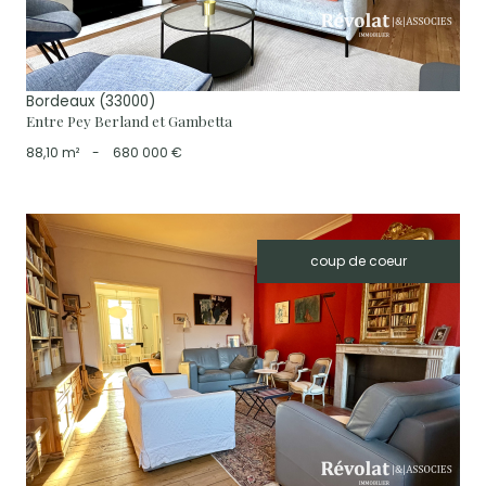
Bordeaux (33000)
Entre Pey Berland et Gambetta
88,10 m²
-
680 000 €
coup de coeur
voir le bien