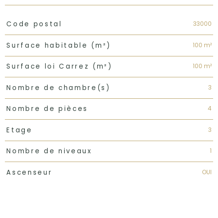
TRAD_PAMPERO_Caracteristique
Valeurs
33000
Code postal
100 m²
Surface habitable (m²)
100 m²
Surface loi Carrez (m²)
3
Nombre de chambre(s)
4
Nombre de pièces
3
Etage
1
Nombre de niveaux
OUI
Ascenseur