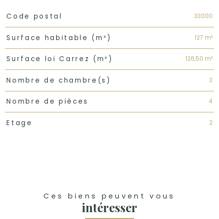
TRAD_PAMPERO_Caracteristique
Valeurs
33000
Code postal
127 m²
Surface habitable (m²)
126,50 m²
Surface loi Carrez (m²)
2
Nombre de chambre(s)
4
Nombre de pièces
2
Etage
Ces biens peuvent vous
intéresser