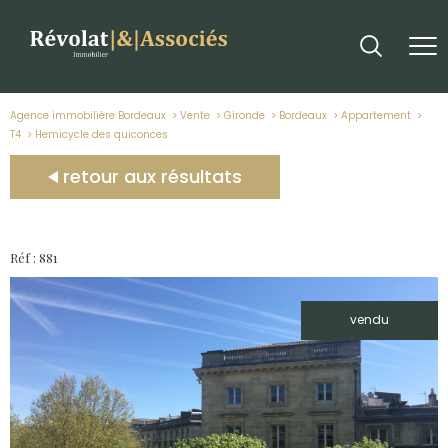
Agence immobilière Bordeaux
Vente
Gironde
Bordeaux
Appartement
T4
hemicycle des quiconces
retour aux résultats
Réf : 881
vendu