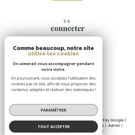
Se
connecter
espace propriétaire
Comme beaucoup, notre site
Nous
utilise les cookies
suivre
On aimerait vous accompagner pendant
votre visite.
En poursuivant, vous acceptez l'utilisation des
cookies par ce site, afin de vous proposer des
Nous
contenus adaptés et réaliser des statistiques !
adhérons
PARAMÉTRER
© 2026 | Tous droits réservés | Traduction powered by Google |
Nos honoraires
Plan du site
Mentions légales
Admin
TOUT ACCEPTER
Partenaires
Politique RGPD
Cookies