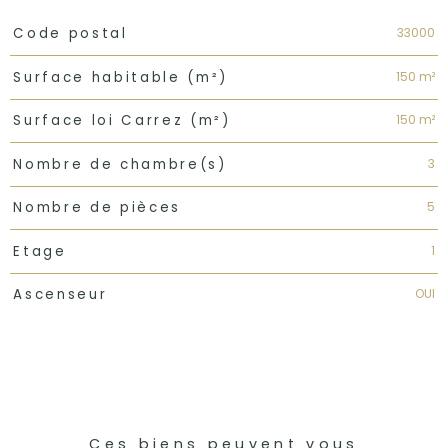
TRAD_PAMPERO_Caracteristique
Valeurs
33000
Code postal
150 m²
Surface habitable (m²)
150 m²
Surface loi Carrez (m²)
3
Nombre de chambre(s)
5
Nombre de pièces
1
Etage
OUI
Ascenseur
Ces biens peuvent vous