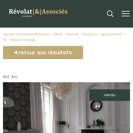
Agence immobilière Bordeaux
Vente
Gironde
Bordeaux
Appartement
T5
bordure triangle
retour aux résultats
Réf : 835
vendu