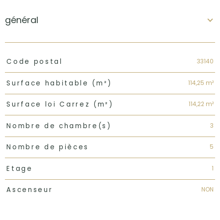
général
TRAD_PAMPERO_Caracteristique
Valeurs
33140
Code postal
114,25 m²
Surface habitable (m²)
114,22 m²
Surface loi Carrez (m²)
3
Nombre de chambre(s)
5
Nombre de pièces
1
Etage
NON
Ascenseur