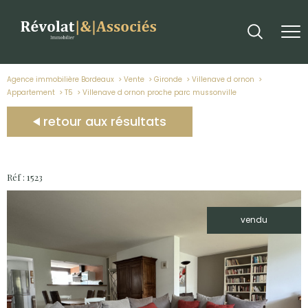
Agence immobilière Bordeaux
Vente
Gironde
Villenave d ornon
Appartement
T5
villenave d ornon proche parc mussonville
retour aux résultats
Réf : 1523
vendu