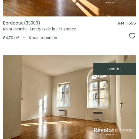
Bordeaux (33000)
Réf : 1656
Saint-Seurin : Martyrs de la Résistance
Sél
84,70 m²
-
Nous consulter
vendu
voir le
bien