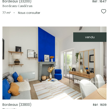
Bordeaux (33200)
Réf : 1647
Bordeaux Caudéran
Sél
77 m²
-
Nous consulter
vendu
voir le
bien
Bordeaux (33800)
Réf : 1639