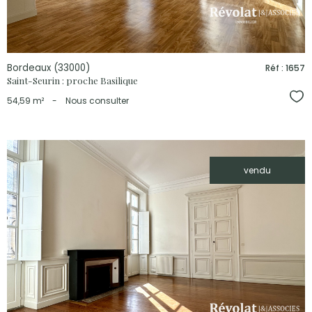
Bordeaux (33000)
Réf : 1657
Saint-Seurin : proche Basilique
Sél
54,59 m²
-
Nous consulter
vendu
voir le
bien