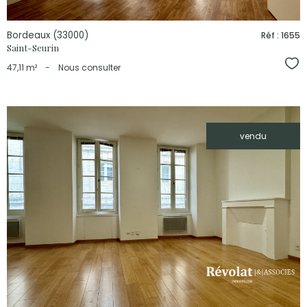
Bordeaux (33000)
Réf : 1655
Saint-Seurin
Sél
47,11 m²
-
Nous consulter
vendu
voir le
bien