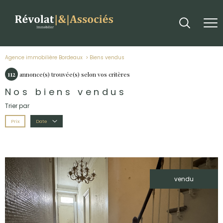
Agence immobilière Bordeaux
biens vendus
112
annonce(s) trouvée(s) selon vos critères
Nos biens vendus
Trier par
Prix
Date
vendu
voir le