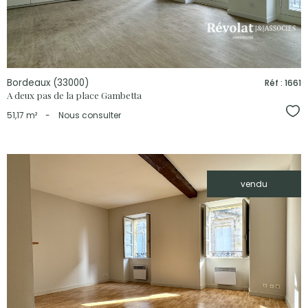
Bordeaux (33000)
Réf : 1661
A deux pas de la place Gambetta
Sél
51,17 m²
-
Nous consulter
vendu
voir le
bien