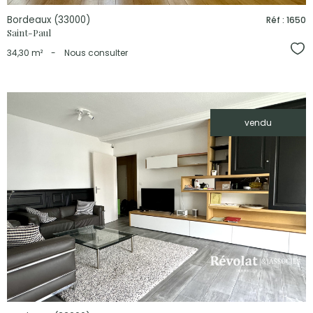
Bordeaux (33000)
Réf : 1650
Saint-Paul
Sél
34,30 m²
-
Nous consulter
vendu
voir le
bien