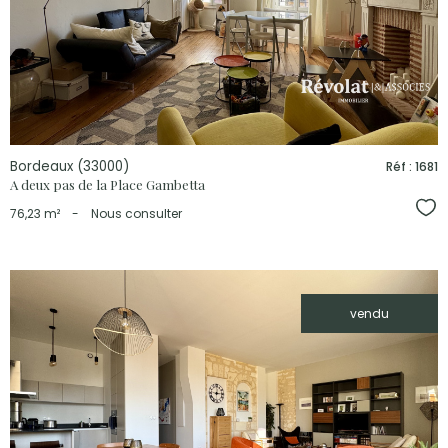
bien
Bordeaux (33000)
Réf : 1681
A deux pas de la Place Gambetta
Sél
76,23 m²
-
Nous consulter
vendu
voir le