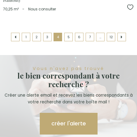
Nansouty
Sél
70,25 m²
-
Nous consulter
1
2
3
4
5
6
7
...
12
Vous n'avez pas trouvé
le bien correspondant à votre
recherche ?
Créer une alerte email et recevez les biens correspondants à
votre recherche dans votre boîte mail !
créer l'alerte