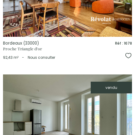
bien
Bordeaux (33000)
Réf : 1678
Proche Triangle d'or
Sél
92,43 m²
-
Nous consulter
vendu
voir le
bien